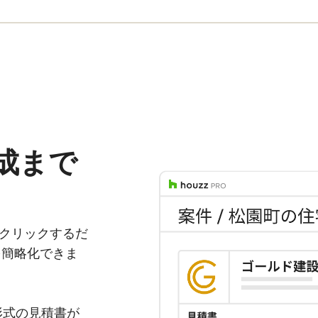
成まで
からクリックするだ
を簡略化できま
形式の見積書が