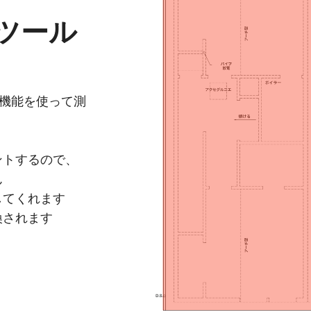
ツール
利な機能を使って測
ントするので、
ん
してくれます
換されます